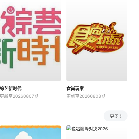
综艺新时代
食尚玩家
更新至20260807期
更新至20260808期
更多