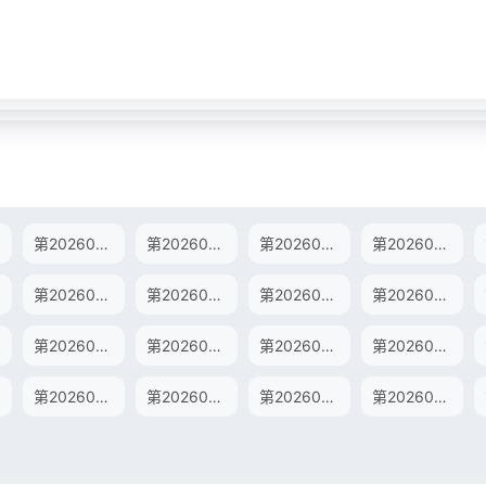
第20260428期
第20260430期
第20260430期纯享
第20260501期
第20260512期
第20260513期
第20260515期
第20260518期加更
第20260601期加更
第20260601期特别加更
第20260602期
第20260605期
第20260626期
第20260629期加更
第20260629期特别加更
第20260703期