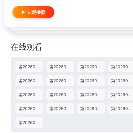
立即播放
在线观看
第20260424期
第20260425期
第20260426期
第20260427期
第20260508期
第20260510期
第20260511期加更
第20260511期特别加更
第20260525期加更
第20260525期特别加更
第20260527期
第20260529期
第20260615期特别加更
第20260619期
第20260622期
第20260622期彩蛋
第20260713期会员