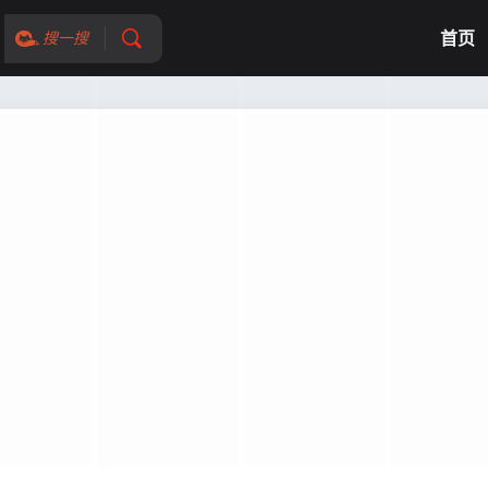
首页
搜一搜