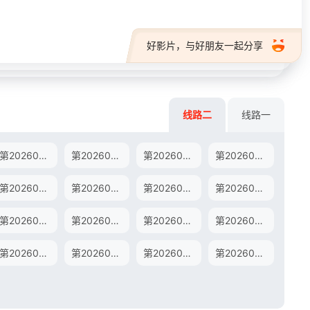
好影片，与好朋友一起分享
线路二
线路一
第20260504期彩蛋
第20260504期会员
第20260506期
第20260507期
第20260518期特别加更
第20260520期
第20260521期
第20260522期
第20260608期加更
第20260608期特别加更
第20260612期
第20260615期加更
第20260706期加更
第20260706期特别加更
第20260710期
第20260713期彩蛋