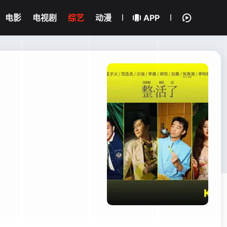
电影
电视剧
综艺
动漫
APP