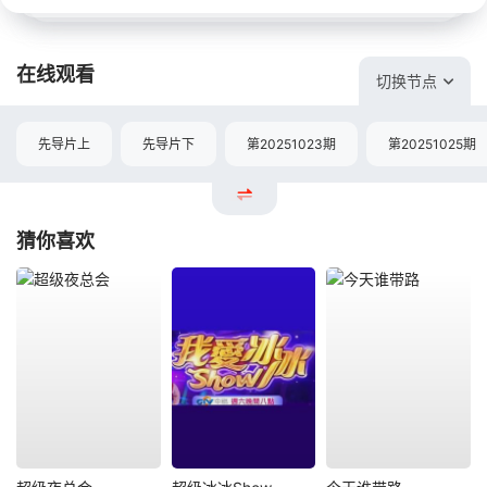
在线观看
切换节点
先导片上
先导片下
第20251023期
第20251025期
猜你喜欢