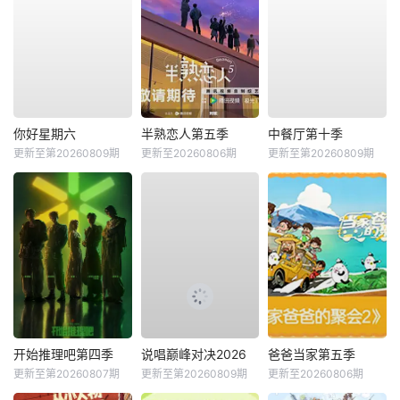
你好星期六
半熟恋人第五季
中餐厅第十季
更新至第20260809期
更新至20260806期
更新至第20260809期
开始推理吧第四季
说唱巅峰对决2026
爸爸当家第五季
更新至第20260807期
更新至第20260809期
更新至20260806期